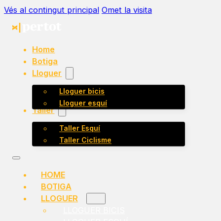
Vés al contingut principal
Omet la visita
Home
Botiga
Lloguer
Lloguer bicis
Lloguer esquí
Taller
Taller Esquí
Taller Ciclisme
HOME
BOTIGA
LLOGUER
LLOGUER BICIS